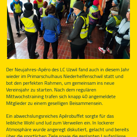
Der Neujahres-Apéro des LC Uzwil fand auch in diesem Jahr
wieder im Primarschulhaus Niederhelfenschwil statt und
bot den perfekten Rahmen, um gemeinsam ins neue
Vereinsjahr zu starten. Nach dem regulären
Mittwochstraining trafen sich knapp 40 angemeldete
Mitglieder zu einem geselligen Beisammensein.
Ein abwechslungsreiches Apérobuffet sorgte für das
leibliche Wohl und lud zum Verweilen ein. In lockerer
Atmosphäre wurde angeregt diskutiert, gelacht und bereits
über die sportlichen Ziele sowie die geplanten Laufanlässe